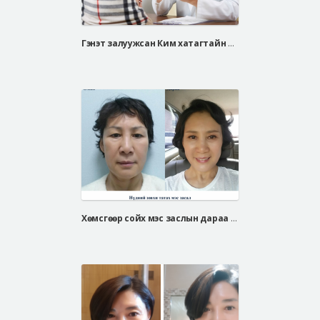
Гэнэт залуужсан Ким хатагтайн нүүрний үрчлээ, завжны үрчлээнээсээ салсан нууц арга
Хөмсгөөр сойх мэс заслын дараа / Чон хуа сон