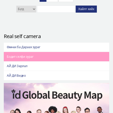
Хайлт хийх
Real self camera
Өмнөх ба Дараах зураг
Бодит селфи зураг
АЙ ДИ Зарлал
АЙ ДИ Видео