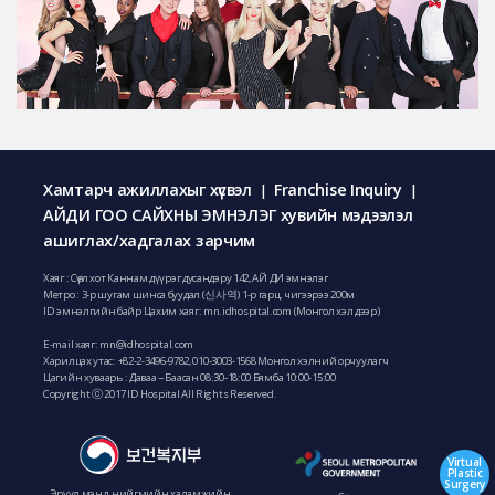
Хамтарч ажиллахыг хүсвэл
Franchise Inquiry
|
|
АЙДИ ГОО САЙХНЫ ЭМНЭЛЭГ хувийн мэдээлэл
ашиглах/хадгалах зарчим
Хаяг : Сөүл хот Каннам дүүрэг дусандэру 142, АЙ ДИ эмнэлэг
Метро : 3-р шугам шинса буудал (신사역) 1-р гарц, чигээрээ 200м
ID эмнэлгийн байр Цахим хаяг: mn.idhospital.com (Монгол хэл дээр)
E-mail хаяг:
mn@idhospital.com
Харилцах утас:
+82-2-3496-9782
,
010-3003-1568
Монгол хэлний орчуулагч
Цагийн хуваарь : Даваа ~ Баасан 08:30-18:00 Бямба 10:00-15:00
Copyright ⓒ 2017 ID Hospital All Rights Reserved.
Virtual
Plastic
Surgery
Эрүүл мэнд, нийгмийн халамжийн