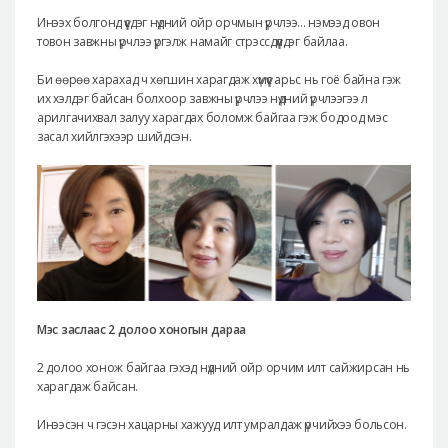
Инээх болгонд үүсдэг нүдний ойр орчмын үрчлээ... нэмээд овон
товон завжны үрчлээ үргэлж намайг стрэссдүүлдэг байлаа.
Би өөрөө харахад ч хөгшин харагдаж хүмүүс арьс нь гоё байна гэж
их хэлдэг байсан болхоор завжны үрчлээ нүдний үрчлээгээ л
арилгачихвал залуу харагдах боломж байгаа гэж бодоод мэс
засал хийлгэхээр шийдсэн.
Мэс заслаас 2 долоо хоногын дараа
2 долоо хонож байгаа гэхэд нүдний ойр орчим илт сайжирсан нь
харагдаж байсан.
Инээсэн ч гэсэн хацарны хажууд илт умралдаж үрчийхээ больсон.