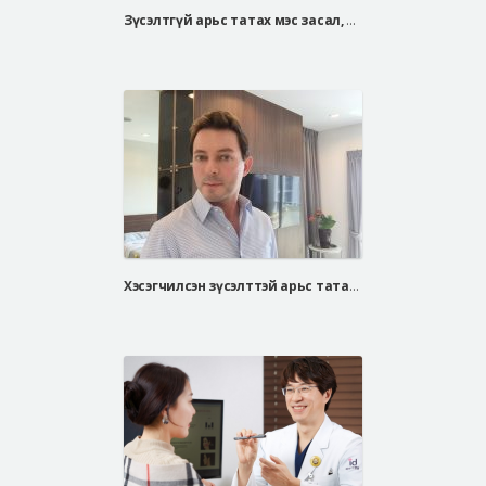
Зүсэлтгүй арьс татах мэс засал, Дээд зовхи татах мэс засал
Хэсэгчилсэн зүсэлттэй арьс татах мэс засал