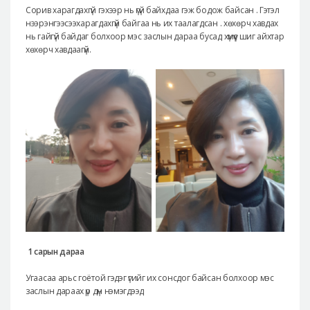
Сорив харагдахгүй гэхээр нь үгүй байхдаа гэж бодож байсан . Гэтэл
нээрэнгээсээхарагдахгүй байгаа нь их таалагдсан . хөхөрч хавдах
нь гайгүй байдаг болхоор мэс заслын дараа бусад хүмүүс шиг айхтар
хөхөрч хавдаагүй.
1 сарын дараа
Угаасаа арьс гоётой гэдэг үгийг их сонсдог байсан болхоор мэс
заслын дараах үр дүн нэмэгдээд