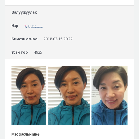
Аюулгүй гоо сайхны мэс засал
Залуужуулах
Лавлах
Нэр
Real Selfie Review
Бичсэн огноо
2018-03-15 20:22
Үзсэн тоо
4925
Мэс заслын өмнө