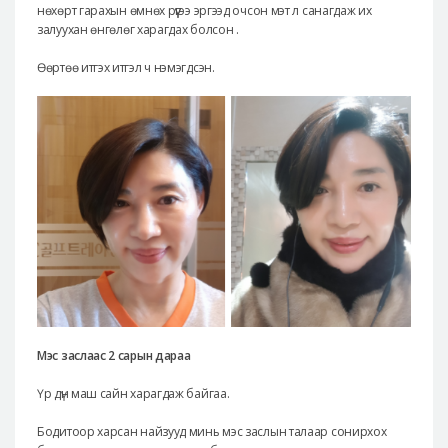
нөхөрт гарахын өмнөх рүүгээ эргээд очсон мэт л санагдаж их
залуухан өнгөлөг харагдах болсон .
Өөртөө итгэх итгэл ч нэмэгдсэн.
Мэс заслаас 2 сарын дараа
Үр дүн маш сайн харагдаж байгаа.
Бодитоор харсан найзууд минь мэс заслын талаар сонирхох