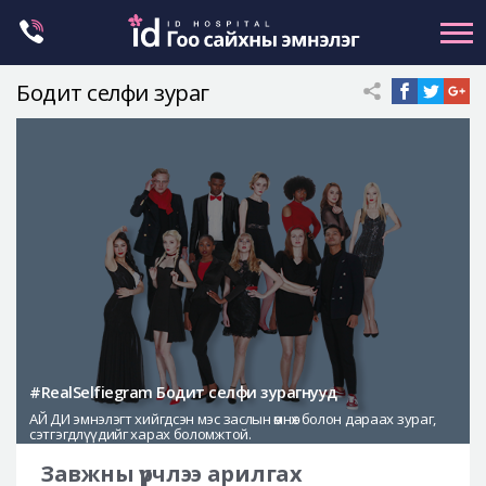
Skip
to
content
Бодит селфи зураг
Нүүрний хэлбэр засах
Эрүүний гажиг засах
Хамар
Нүд
Залуужуулах
Хөх
Ботокс , филлер
Галбиржуулах
#RealSelfiegram Бодит селфи зурагнууд
АЙ ДИ эмнэлэгт хийгдсэн мэс заслын өмнөх болон дараах зураг,
Let Me In
сэтгэгдлүүдийг харах боломжтой.
Эмнэлгийн танилцуулга
Завжны үрчлээ арилгах