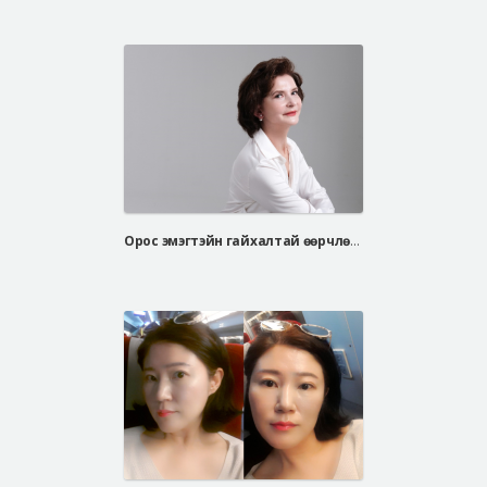
Орос эмэгтэйн гайхалтай өөрчлөлт