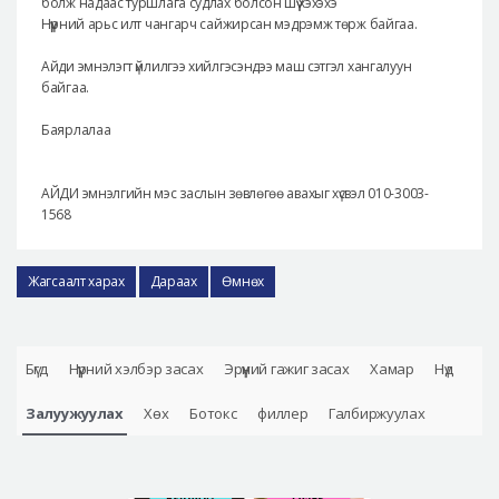
болж надаас туршлага судлах болсон шүү хэхэхэ
Нүүрний арьс илт чангарч сайжирсан мэдрэмж төрж байгаа.
Айди эмнэлэгт үйлилгээ хийлгэсэндээ маш сэтгэл хангалуун
байгаа.
Баярлалаа
АЙДИ эмнэлгийн мэс заслын зөвлөгөө авахыг хүсвэл 010-3003-
1568
Жагсаалт харах
Дараах
Өмнөх
Бүгд
Нүүрний хэлбэр засах
Эрүүний гажиг засах
Хамар
Нүд
Залуужуулах
Хөх
Ботокс
филлер
Галбиржуулах