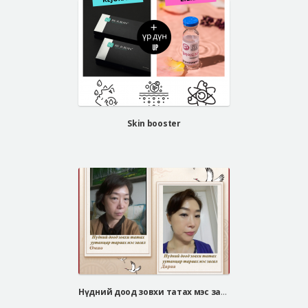
Skin booster
Нүдний доод зовхи татах мэс засал, уутанцар арилгах мэс засал