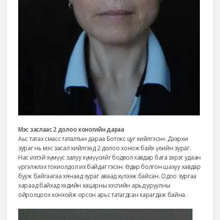
Мэс заслаас 2 долоо хоногийн дараа
Аьс татах смасс таталтын дараа Ботокс цуг хийлгэсэн. Дээрхи
зураг нь мэс засал хийлгээд 2 долоо хонож байх үеийн зураг.
Нас ихтэй хүмүүс залуу хүмүүсийг бодвол хавдар бага зэрэг удаан
үргэлжлэх тохиолдол их байдаг гэсэн. Өдөр болгон шахуу хавдар
бууж байгаагаа хянаад зураг аваад хүлээж байсан. Одоо зургаа
хараад байхад хэдийн хацарны хэсгийн арьд уруулны
ойролцоох хонхойж орсон арьс татагдсан харагдаж байна.