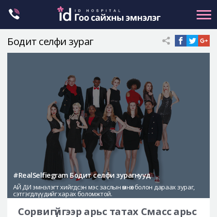
Skip
to
content
Бодит селфи зураг
Нүүрний хэлбэр засах
Эрүүний гажиг засах
Хамар
Нүд
Залуужуулах
Хөх
Ботокс , филлер
Галбиржуулах
#RealSelfiegram Бодит селфи зурагнууд
АЙ ДИ эмнэлэгт хийгдсэн мэс заслын өмнөх болон дараах зураг,
Let Me In
сэтгэгдлүүдийг харах боломжтой.
Эмнэлгийн танилцуулга
Сорвигүйгээр арьс татах Смасс арьс