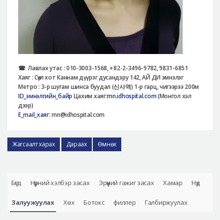
☎
Лавлах утас :
010-3003-1568, +82-2-3496-9782, 9831-6851
Хаяг : Сөүл хот Каннам дүүрэг дусандэру 142, АЙ ДИ эмнэлэг
Метро : 3-р шугам шинса буудал (
신사역
) 1-р гарц, чигээрээ 200м
ID_эмнэлгийн_байр
Цахим хаяг:
mn.idhospital.com
(Монгол хэл
дээр)
E_mail_хаяг
: mn@idhospital.com
Жагсаалт харах
Дараах
Өмнөх
Бүгд
Нүүрний хэлбэр засах
Эрүүний гажиг засах
Хамар
Нүд
Залуужуулах
Хөх
Ботокс
филлер
Галбиржуулах