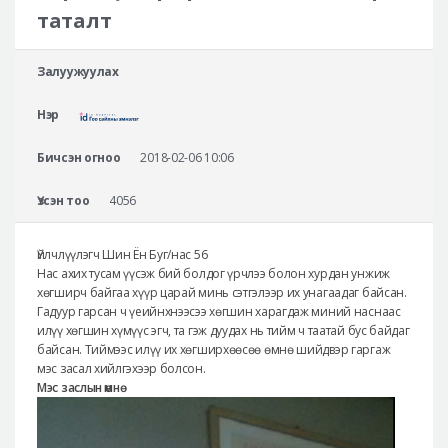
Аюулгүй гоо сайхны мэс засал
таталт
Лавлах
Залуужуулах
Real Selfie Review
Нэр
Бичсэн огноо
2018-02-06 10:06
Үзсэн тоо
4056
Үйлчлүүлэгч Шин Ён Буг/нас 56
Нас ахих тусам үүсэж бий болдог үрчлээ болон хурдан унжиж
хөгширч байгаа хүүр царай минь сэтгэлээр их унагаадаг байсан.
Гадуур гарсан ч үеийнхнээсээ хөгшин харагдаж миний наснаас
илүү хөгшин хүмүүс эгч, та гэж дуудах нь тийм ч таатай бус байдаг
байсан. Тиймээс илүү их хөгширхөөсөө өмнө шийдвэр гаргаж
мэс засал хийлгэхээр болсон.
Мэс заслын өмнө