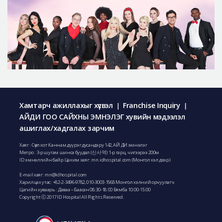
Хамтарч ажиллахыг хүсвэл
Franchise Inquiry
|
|
АЙДИ ГОО САЙХНЫ ЭМНЭЛЭГ хувийн мэдээлэл
ашиглах/хадгалах зарчим
Хаяг : Сөүл хот Каннам дүүрэг дусандэру 142, АЙ ДИ эмнэлэг
Метро : 3-р шугам шинса буудал (신사역) 1-р гарц, чигээрээ 200м
ID эмнэлгийн байр Цахим хаяг: mn.idhospital.com (Монгол хэл дээр)
E-mail хаяг:
mn@idhospital.com
Харилцах утас:
+82-2-3496-9782
,
010-3003-1568
Монгол хэлний орчуулагч
Цагийн хуваарь : Даваа ~ Баасан 08:30-18:00 Бямба 10:00-15:00
Copyright ⓒ 2017 ID Hospital All Rights Reserved.