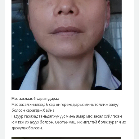
Мэс заслаас 6 сарын дараа
Мэс засал хийлгээд 6 сар өнгөрөхөд арьс минь толийж залуу
болсон харагдаж байна.
Гадуур гарахад таньдаг хүмүүс минь ямар мэс засал хийлгэсэн
юм гэж их асуух болсон. Өөртөө маш их итгэлтэй болж зураг ч их
даруулах болсон.