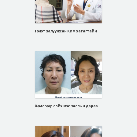
Гэнэт залуужсан Ким хатагтайн нүүрний үрчлээ, завжны үрчлээнээсээ салсан нууц арга
Хөмсгөөр сойх мэс заслын дараа / Чон хуа сон