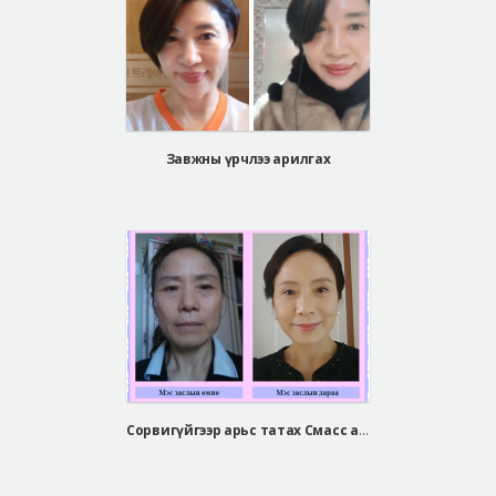
Завжны үрчлээ арилгах
Сорвигүйгээр арьс татах Смасс арьс таталт