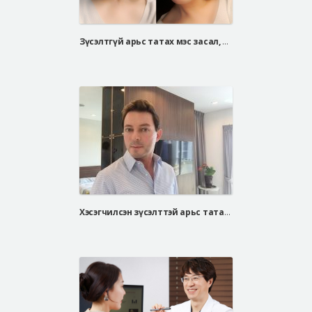
Зүсэлтгүй арьс татах мэс засал, Дээд зовхи татах мэс засал
Хэсэгчилсэн зүсэлттэй арьс татах мэс засал