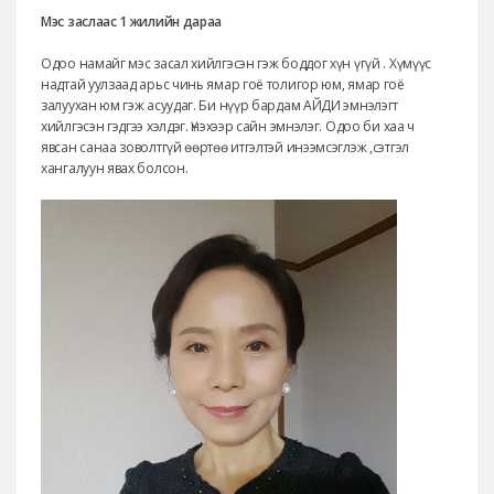
Мэс заслаас 1 жилийн дараа
Одоо намайг мэс засал хийлгэсэн гэж боддог хүн үгүй . Хүмүүс
надтай уулзаад арьс чинь ямар гоё толигор юм, ямар гоё
залуухан юм гэж асуудаг. Би нүүр бардам АЙДИ эмнэлэгт
хийлгэсэн гэдгээ хэлдэг. Үнэхээр сайн эмнэлэг. Одоо би хаа ч
явсан санаа зоволтгүй өөртөө итгэлтэй инээмсэглэж ,сэтгэл
хангалуун явах болсон.