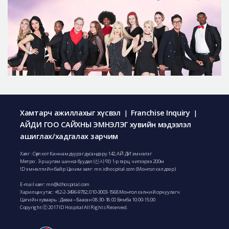
Хамтарч ажиллахыг хүсвэл
Franchise Inquiry
|
|
АЙДИ ГОО САЙХНЫ ЭМНЭЛЭГ хувийн мэдээлэл
ашиглах/хадгалах зарчим
Хаяг : Сөүл хот Каннам дүүрэг дусандэру 142, АЙ ДИ эмнэлэг
Метро : 3-р шугам шинса буудал (신사역) 1-р гарц, чигээрээ 200м
ID эмнэлгийн байр Цахим хаяг: mn.idhospital.com (Монгол хэл дээр)
E-mail хаяг:
mn@idhospital.com
Харилцах утас:
+82-2-3496-9782
,
010-3003-1568
Монгол хэлний орчуулагч
Цагийн хуваарь : Даваа ~ Баасан 08:30-18:00 Бямба 10:00-15:00
Copyright ⓒ 2017 ID Hospital All Rights Reserved.