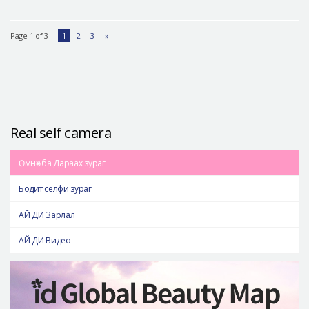
Page 1 of 3
1
2
3
»
Real self camera
Өмнөх ба Дараах зураг
Бодит селфи зураг
АЙ ДИ Зарлал
АЙ ДИ Видео