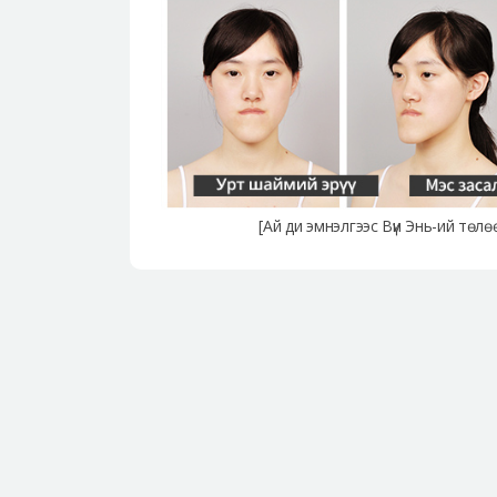
[Ай ди эмнэлгээс Вүи Энь-ий төл