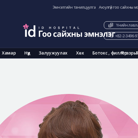
Эмнэлгийн танилцуулга
Аюулгүй гоо сайхны м
Үнийн лавл
+82-2-3496-9
Хамар
Нүд
Залуужуулах
Хөх
Ботокс , филлер
газры