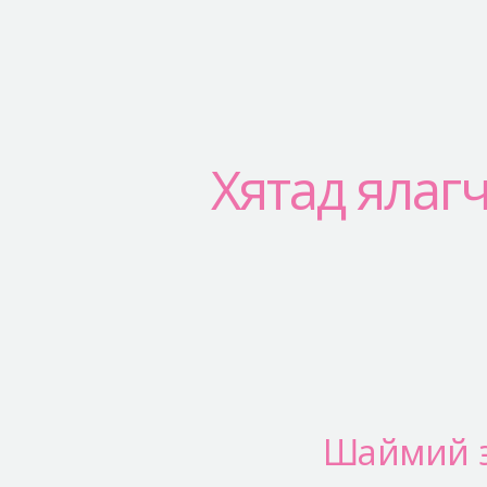
Хятад ялаг
Шаймий эр