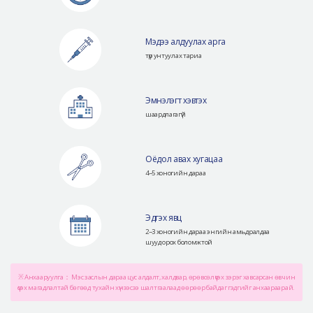
Мэдээ алдуулах арга
түр унтуулах тариа
Эмнэлэгт хэвтэх
шаардлагагүй
Оёдол авах хугацаа
4~5 хоногийн дараа
Эдгэх явц
2~3 хоногийн дараа энгийн амьдралдаа
шууд орох боломжтой
※ Анхааруулга： Мэс заслын дараа цус алдалт, халдвар, өрөвсөл үүсэх зэрэг хавсарсан өвчин
үүсэх магадлалтай бөгөөд тухайн хүнээсээ шалтгаалаад өөрөөр байдаг гэдгийг анхаараарай.