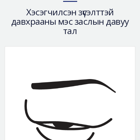
Хэсэгчилсэн зүсэлттэй
давхрааны мэс заслын давуу
тал