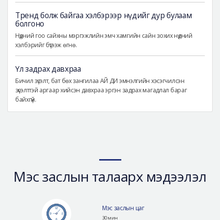
Тренд болж байгаа хэлбэрээр нүдийг дур булаам
болгоно
Нүдний гоо сайхны мэргэжлийн эмч хамгийн сайн зохих нүдний
хэлбэрийг бүтээж өгнө.
Үл задрах давхраа
Бичил зүсэлт, бат бөх зангилаа АЙ ДИ эмнэлгийн хэсэгчилсэн
зүсэлттэй аргаар хийсэн давхраа эргэн задрах магадлал бараг
байхгүй.
Мэс заслын талаарх мэдээлэл
Мэс заслын цаг
30 мин