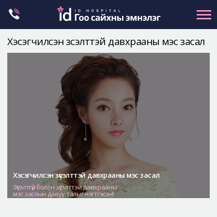
Skip
to
content
Хэсэгчилсэн зүсэлттэй давхрааны мэс засал
Нүүрний хэлбэр засах
Эрүүний гажиг засах
Хамар
Нүд
Залуужуулах
Хөх
Ботокс , филлер
Галбиржуулах
Хэсэгчилсэн зүсэлттэй давхрааны мэс засал
Зүсэлтгүй болон зүсэлттэй давхрааны
Let Me In
мэс заслын давуу талыг нэгтгэсэн!
Эмнэлгийн танилцуулга