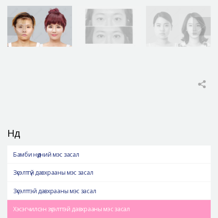
Нүд
Бамби нүдний мэс засал
Зүсэлтгүй давхрааны мэс засал
Зүсэлттэй давхрааны мэс засал
Хэсэгчилсэн зүсэлттэй давхрааны мэс засал