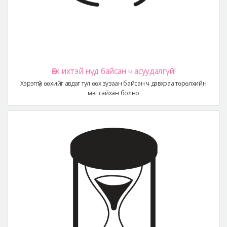
Өөх ихтэй нүд байсан ч асуудалгүй!
Хэрэггүй өөхийг авдаг тул өөх зузаан байсан ч давхраа төрөлхийн
мэт сайхан болно