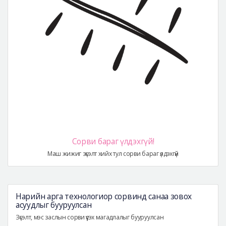
Сорви бараг үлдэхгүй!
Маш жижиг зүсэлт хийх тул сорви бараг үлдэхгүй
Нарийн арга технологиор сорвинд санаа зовох
асуудлыг бууруулсан
Зүсэлт, мэс заслын сорви үүсэх магадлалыг бууруулсан