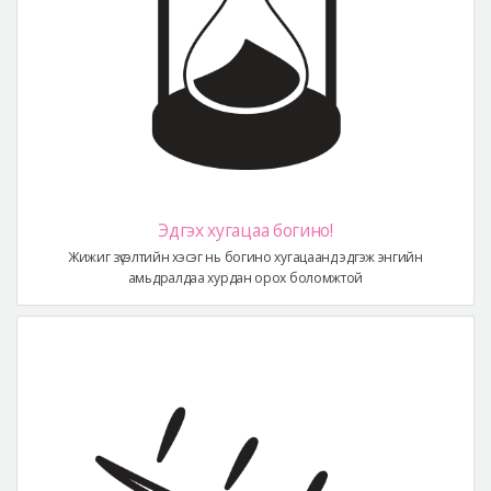
Эдгэх хугацаа богино!
Жижиг зүсэлтийн хэсэг нь богино хугацаанд эдгэж энгийн
амьдралдаа хурдан орох боломжтой