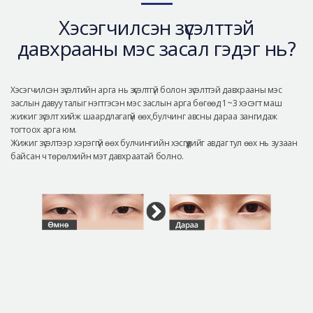
Аюулгүй гоо сайхны мэс засал
Хэсэгчилсэн зүсэлттэй
Лавлах
давхрааны мэс засал гэдэг нь?
Real Selfie Review
Хэсэгчилсэн зүсэлтийн арга нь зүсэлтгүй болон зүсэлттэй давхрааны мэс
заслын давуу талыг нэгтгэсэн мэс заслын арга бөгөөд 1~3 хэсэгт маш
жижиг зүсэлт хийж шаардлагагүй өөх,булчинг авсны дараа зангидаж
тогтоох арга юм.
Жижиг зүсэлтээр хэрэггүй өөх булчингийн хэсгүүдийг авдаг тул өөх нь зузаан
байсан ч төрөлхийн мэт давхраатай болно.