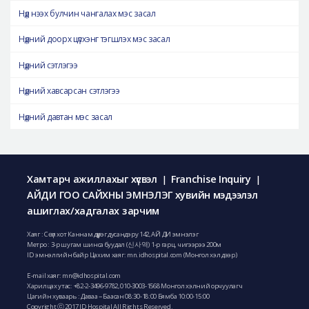
Нүд нээх булчин чангалах мэс засал
Нүдний доорх цүлхэнг тэгшлэх мэс засал
Нүдний сэтлэгээ
Нүдний хавсарсан сэтлэгээ
Нүдний давтан мэс засал
Хамтарч ажиллахыг хүсвэл
Franchise Inquiry
|
|
АЙДИ ГОО САЙХНЫ ЭМНЭЛЭГ хувийн мэдээлэл
ашиглах/хадгалах зарчим
Хаяг : Сөүл хот Каннам дүүрэг дусандэру 142, АЙ ДИ эмнэлэг
Метро : 3-р шугам шинса буудал (신사역) 1-р гарц, чигээрээ 200м
ID эмнэлгийн байр Цахим хаяг: mn.idhospital.com (Монгол хэл дээр)
E-mail хаяг:
mn@idhospital.com
Харилцах утас: +82-2-3496-9782,
010-3003-1568 Монгол хэлний орчуулагч
Цагийн хуваарь : Даваа ~ Баасан 08:30-18:00 Бямба 10:00-15:00
Copyright ⓒ 2017 ID Hospital All Rights Reserved.