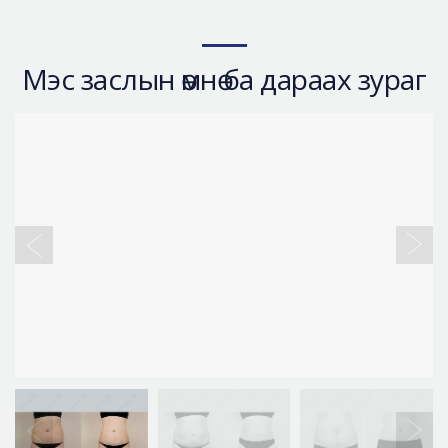
Мэс заслын өмнө ба дараах зураг