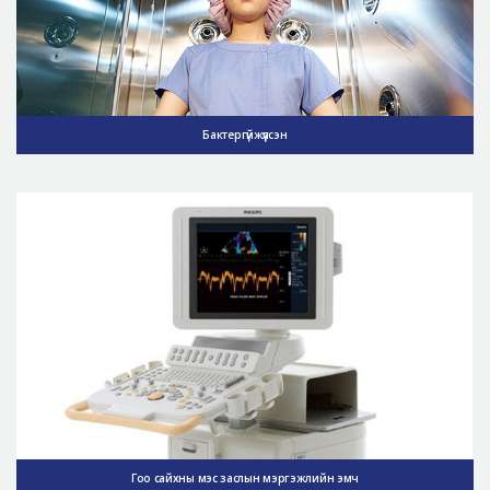
Бактергүйжүүлсэн
Гоо сайхны мэс заслын мэргэжлийн эмч