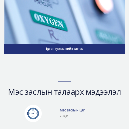
Түргэн тусламжийн систем
Мэс заслын талаарх мэдээлэл
Мэс заслын цаг
2~3цаг