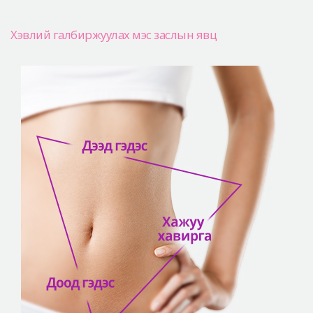
Хэвлий галбиржуулах мэс заслын явц