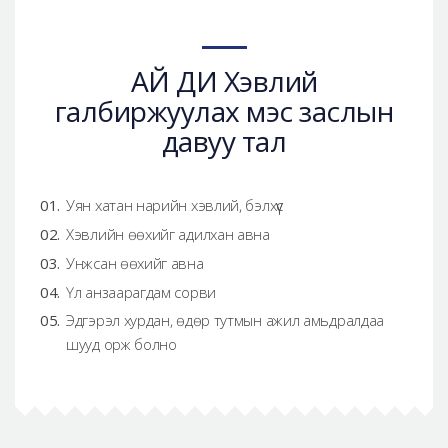
АЙ ДИ Хэвлий
галбиржуулах мэс заслын
давуу тал
Уян хатан нарийн хэвлий, бэлхүүс
Хэвлийн өөхийг адилхан авна
Унжсан өөхийг авна
Үл анзаарагдам сорви
Эдгэрэл хурдан, өдөр тутмын ажил амьдралдаа
шууд орж болно