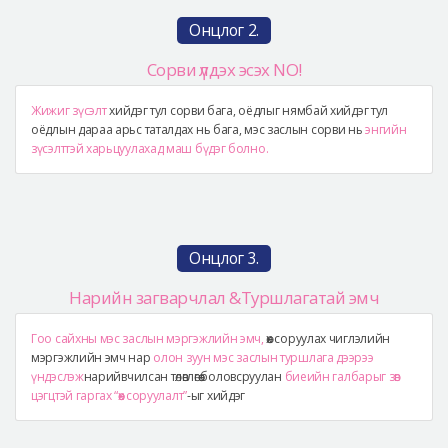
Онцлог 2.
Сорви үлдэх эсэх NO!
Жижиг зүсэлт
хийдэг тул сорви бага, оёдлыг нямбай хийдэг тул
оёдлын дараа арьс таталдах нь бага, мэс заслын сорви нь
энгийн
зүсэлттэй харьцуулахад маш бүдэг болно.
Онцлог 3.
Нарийн загварчлал &Туршлагатай эмч
Гоо сайхны мэс заслын мэргэжлийн эмч,
өөх соруулах чиглэлийн
мэргэжлийн эмч нар
олон зуун мэс заслын туршлага дээрээ
үндэслэж
нарийвчилсан төлөвлөгөө боловсруулан
биеийн галбарыг зөв
цэгцтэй гаргах “өөх соруулалт”
-ыг хийдэг