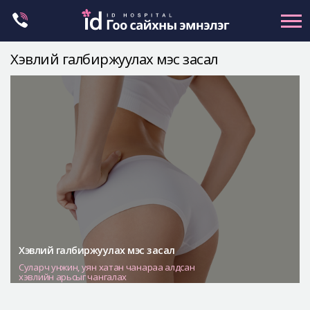
Skip
to
content
Хэвлий галбиржуулах мэс засал
Нүүрний хэлбэр засах
Эрүүний гажиг засах
Хамар
Нүд
Залуужуулах
Хөх
Ботокс , филлер
Галбиржуулах
Хэвлий галбиржуулах мэс засал
Суларч унжин, уян хатан чанараа алдсан
Let Me In
хэвлийн арьсыг чангалах
Эмнэлгийн танилцуулга