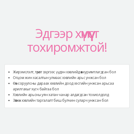
Эдгээр хүмүүст
тохиромжтой!
Жирэмслэлт, төрөлт зэргээс үүдэн хэвлийд өөх хуримтлагдсан бол
Огцом жин хасалтын улмаас хэвлийн арьс унжсан бол
Өөх соруулсны дараах хэвлийн доод хэсгийн унжсан арьсаа
арилгахыг хүсч байгаа бол
Хэвлийн арьсны уян хатан чанар алдагдсан тохиолдолд
Зөвхөн хэвлийн таргалалт биш булчин суларч унжсан бол