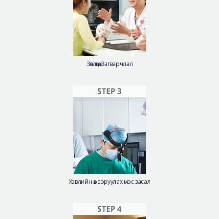
Зөвлөгөө, Загварчлал
Хэвлийн өөх соруулах мэс засал