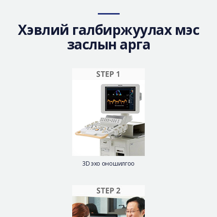
Хэвлий галбиржуулах мэс
заслын арга
3D эхо оношилгоо