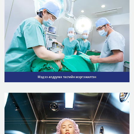
Мэдээ алдуулах тасгийн мэргэжилтэн