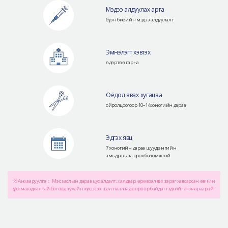
Мэдээ алдуулах арга
бүтэн биеийн мэдээ алдуулалт
Эмнэлэгт хэвтэх
өдөртөө гарна
Оёдол авах хугацаа
ойролцоогоор 10~14хоногийн дараа
Эдгэх явц
7 хоногийн дараа шууд энгийн
амьдралдаа орох боломжтой
※ Анхааруулга： Мэс заслын дараа цус алдалт, халдвар, өрөвсөл үүсэх зэрэг хавсарсан өвчин
үүсэх магадлалтай бөгөөд тухайн хүнээсээ шалтгаалаад өөрөөр байдаг гэдгийг анхаараарай.