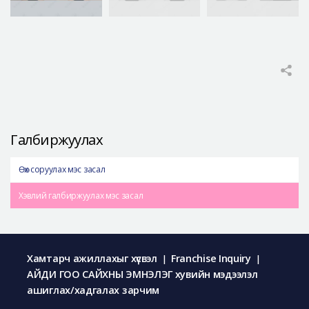
Галбиржуулах
Өөх соруулах мэс засал
Хэвлий галбиржуулах мэс засал
Хамтарч ажиллахыг хүсвэл
Franchise Inquiry
|
|
АЙДИ ГОО САЙХНЫ ЭМНЭЛЭГ хувийн мэдээлэл
ашиглах/хадгалах зарчим