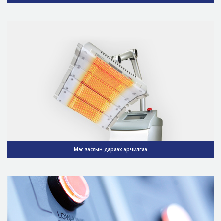
Мэс заслын дараах арчилгаа