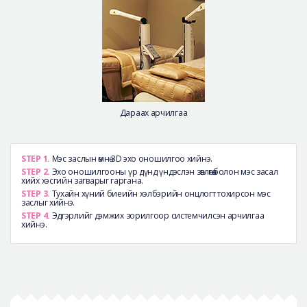
Дараах арчилгаа
STEP 1.
Мэс заслын өмнө 3D эхо оношилгоо хийнэ.
STEP 2.
Эхо оношилгооны үр дүнд үндэслэн зөвлөгөө болон мэс засал
хийх хэсгийн загварыг гаргана.
STEP 3.
Тухайн хүний биеийн хэлбэрийн онцлогт тохирсон мэс
заслыг хийнэ.
STEP 4.
Эдгэрлийг дэмжих зорилгоор системчилсэн арчилгаа
хийнэ.