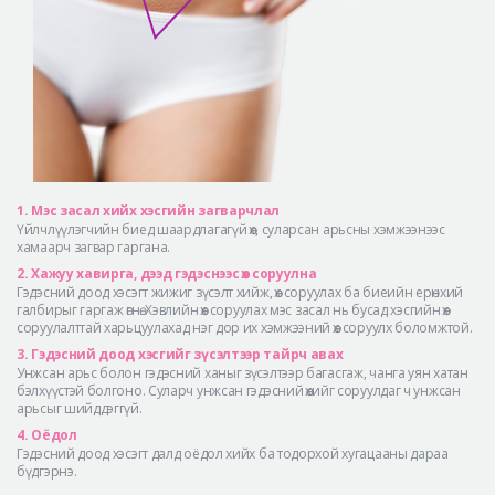
1. Мэс засал хийх хэсгийн загварчлал
Үйлчлүүлэгчийн биед шаардлагагүй өөх, суларсан арьсны хэмжээнээс
хамаарч загвар гаргана.
2. Хажуу хавирга, дээд гэдэснээс өөх соруулна
Гэдэсний доод хэсэгт жижиг зүсэлт хийж, өөх соруулах ба биеийн ерөнхий
галбирыг гаргаж өгнө. Хэвлийн өөх соруулах мэс засал нь бусад хэсгийн өөх
соруулалттай харьцуулахад нэг дор их хэмжээний өөх соруулх боломжтой.
3. Гэдэсний доод хэсгийг зүсэлтээр тайрч авах
Унжсан арьс болон гэдэсний ханыг зүсэлтээр багасгаж, чанга уян хатан
бэлхүүстэй болгоно. Суларч унжсан гэдэсний өөхийг соруулдаг ч унжсан
арьсыг шийддэггүй.
4. Оёдол
Гэдэсний доод хэсэгт далд оёдол хийх ба тодорхой хугацааны дараа
бүдгэрнэ.