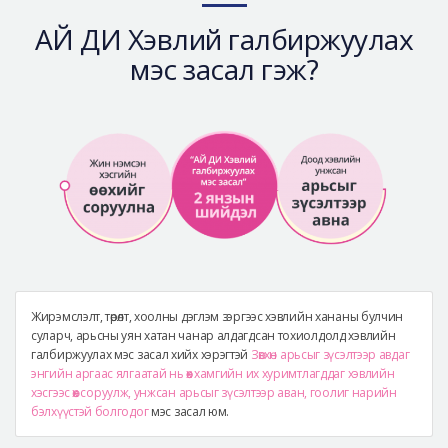
Аюулгүй гоо сайхны мэс засал
АЙ ДИ Хэвлий галбиржуулах
Лавлах
мэс засал гэж?
Real Selfie Review
Жирэмслэлт, төрөлт, хоолны дэглэм зэргээс хэвлийн хананы булчин
суларч, арьсны уян хатан чанар алдагдсан тохиолдолд хэвлийн
галбиржуулах мэс засал хийх хэрэгтэй
Зөвхөн арьсыг зүсэлтээр авдаг
энгийн аргаас ялгаатай нь өөх хамгийн их хуримтлагддаг хэвлийн
хэсгээс өөх соруулж, унжсан арьсыг зүсэлтээр аван, гоолиг нарийн
бэлхүүстэй болгодог
мэс засал юм.