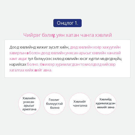
Онцлог 1.
Чийрэг бэлхүүс, уян хатан чанга хэвлий
Доод хэвлийнд жижиг зүсэлт хийн,
дээд хэвлийн хоёр хажуугийн
хавиргын өөх болон доод хэвлийн унжсан арьсыг хэвлийн ханатай
хамт авдаг
тул бэлхүүсээс эхлээд хэвлийн хэсэг хүртэл мэдэгдэхүйц
нарийсах
болно. Өөх ихээр хуримлагдсан тохиолдолд хийсвэр
хагалгаа хийж өөхийг авна.