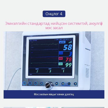
Онцлог 4.
Эмнэлгийн стандартад нийцсэн системтэй, аюулгүй
мэс засал
Мэс заслын явцыг хянах дэлгэц