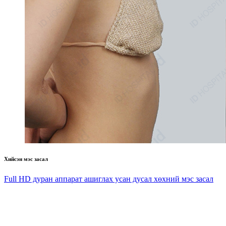
Хийсэн мэс засал
Full HD дуран аппарат ашиглах усан дусал хөхний мэс засал