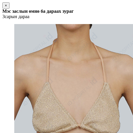
×
Мэс заслын өмнө ба дараах зураг
3сарын дараа