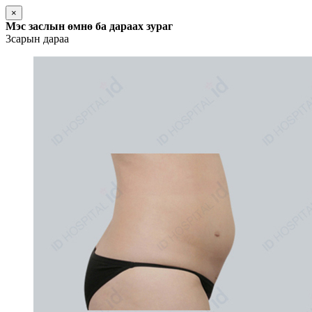
×
Мэс заслын өмнө ба дараах зураг
3сарын дараа