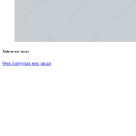
Хийсэн мэс засал
Өөх соруулах мэс засал